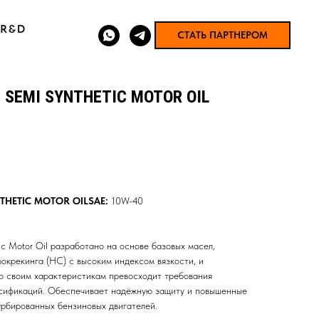
R&D
СТАТЬ ПАРТНЕРОМ
0 SEMI SYNTHETIC MOTOR OIL
NTHETIC MOTOR OILSAE:
10W-40
c Motor Oil разработано на основе базовых масел,
окрекинга (HC) с высоким индексом вязкости, и
о своим характеристикам превосходит требования
ссификаций. Обеспечивает надёжную защиту и повышенные
урбированных бензиновых двигателей.