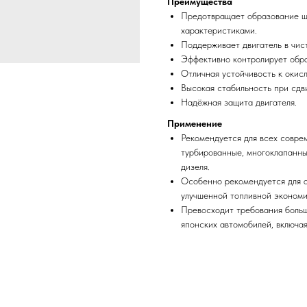
Преимущества
Предотвращает образование ш
характеристиками.
Поддерживает двигатель в чис
Эффективно контролирует обр
Отличная устойчивость к окис
Высокая стабильность при сдви
Надёжная защита двигателя.
Применение
Рекомендуется для всех совре
турбированные, многоклапанны
дизеля.
Особенно рекомендуется для 
улучшенной топливной экономи
Превосходит требования боль
японских автомобилей, включа