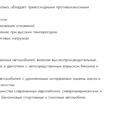
лама, обладает превосходными противоизносными
тоте.
азование отложений.
лению при высоких температурах.
говых нагрузках.
менных автомобилей, включая высокопроизводительные,
е и двигатели с непосредственным впрыском бензина и
автомобилей с удлинёнными интервалами замены масла и
чностью.
шинства современных европейских, североамериканских и
я бензиновые спортивные и гоночные автомобили.