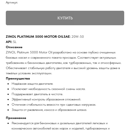
Артикул:
КУПИТЬ
ZINOL PLATINUM 5000 MOTOR OILSAE:
20W-50
API:
SL
Описание
ZINOL Platinum 5000 Motor Oil разработано на основе глубоко очищенных
базовых масел и современного пакета присадок. Соответствует актуальным
требованиям к бензиновым двигателям, как турбированным, так и атмосферным.
Обеспечивает стабильную работу двигателя и высокий уровень защиты даже в
тяжёлых условиях эксплуатации.
Преимущества
Надёжная защита двигателя.
Исключает необходимость сезонной смены масла.
Поддерживает двигатель в чистоте.
Эффективный контроль образования отложений.
Отличная стабильность вязкости при сдвиговых нагрузках.
Защита от ржавления, износа и образования шлама.
Применение
Рекомендуется для бензиновых и дизельных двигателей легковых и
коммерческих автомобилей всех марок и моделей, турбированных и