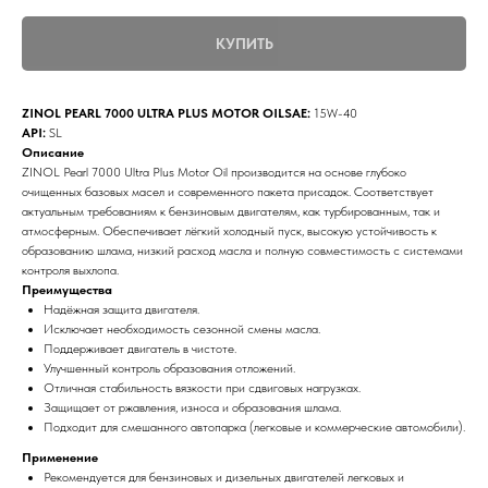
КУПИТЬ
ZINOL PEARL 7000 ULTRA PLUS MOTOR OILSAE:
15W-40
API:
SL
Описание
ZINOL Pearl 7000 Ultra Plus Motor Oil производится на основе глубоко
очищенных базовых масел и современного пакета присадок. Соответствует
актуальным требованиям к бензиновым двигателям, как турбированным, так и
атмосферным. Обеспечивает лёгкий холодный пуск, высокую устойчивость к
образованию шлама, низкий расход масла и полную совместимость с системами
контроля выхлопа.
Преимущества
Надёжная защита двигателя.
Исключает необходимость сезонной смены масла.
Поддерживает двигатель в чистоте.
Улучшенный контроль образования отложений.
Отличная стабильность вязкости при сдвиговых нагрузках.
Защищает от ржавления, износа и образования шлама.
Подходит для смешанного автопарка (легковые и коммерческие автомобили).
Применение
Рекомендуется для бензиновых и дизельных двигателей легковых и